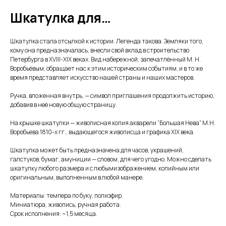
Шкатулка для…
Шкатулка стала отсылкой к истории. Легенда такова. Земляки того,
кому она предназначалась, внесли свой вклад в строительство
Петербурга в XVIII-XIX веках. Вид набережной, запечатлённый М. Н.
Воробьёвым, обращает нас к этим историческим событиям, и в то же
время представляет искусство нашей страны и наших мастеров.
Ручка, вложенная внутрь, — символ приглашения продолжить историю,
добавив в неё новую общую страницу.
На крышке шкатулки — живописная копия акварели “Большая Нева” М.Н.
Воробьева 1810-х гг., выдающегося живописца и графика XIX века.
Шкатулка может быть предназначена для часов, украшений,
галстуков, бумаг, амуниции — словом, для чего угодно. Можно сделать
шкатулку любого размера и с любымизображением, копийным или
оригинальным, выполненным в любой манере.
Материалы: темпера по буку, полиэфир.
Миниатюра, живопись, ручная работа.
Срок исполнения: ~1,5 месяца.